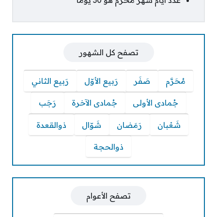
تصفح كل الشهور
مُحَرَّم
صَفَر
رَبيع الأوّل
رَبيع الثاني
جُمادى الأولى
جُمادى الآخرة
رَجَب
شَعْبان
رَمَضان
شَوّال
ذوالقعدة
ذوالحجة
تصفح الأعوام