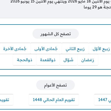
هي يوم الاثنين 15 يونيو 2026
و 29 يوما
تصفح كل الشهور
رَبيع الأوّل
رَبيع الثاني
جُمادى الأولى
جُمادى الآخرة
رَمَضان
شَوّال
ذوالقعدة
ذوالحجة
تصفح الأعوام
14
تقويم العام الحالي 1448
تقويم ا