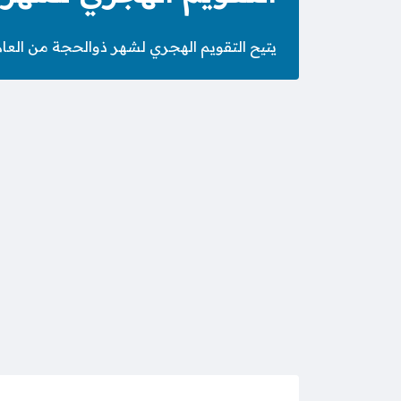
يتيح التقويم الهجري لشهر ذوالحجة من العام 1447 التقويم الهجري مع ما يقابله بالتقويم الميلا