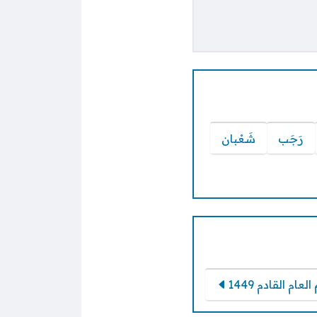
رَجَب
شَعْبان
لعام القادم 1449