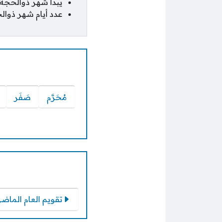
يبدأ شهر ذوالحجة يوم الاثنين 18 مايو 2026 وينت
عدد أيام شهر ذوالحجة ه
مُحَرَّم
صَفَر
تقويم العام الماضي 47