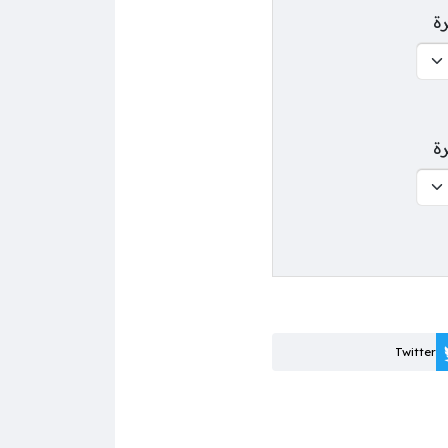
رة
رة
Twitter