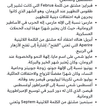
فبراير: مشتق من كلمة Februa التي كانت تشير إلى
طقوس التطهير عند الرومان، وهو الشهر الذي كانوا
يجرون فيه احتفالات دينية للتطهير.
مارس: نسبة إلى الإله مارس، إله الحرب في الأساطير
الرومانية، حيث كان يعتبر شهرًا مهمًا لبدء الحملات
العسكرية.
أبريل: هناك اعتقاد أنه مشتق من الكلمة اللاتينية
Aperire التي تعني “الفتح”، إشارةً إلى تفتح الأزهار
في الربيع.
مايو: سُمي على اسم مايا، إلهة النمو والخصوبة عند
الرومان، وكان يُعتبر شهر الخير والبركة.
يونيو: نسبة إلى الإلهة جونو، زوجة جوبيتر وحامية
النساء، وكان شهرًا مفضلًا للزواج والاحتفالات العائلية.
يوليو: سُمي تكريمًا ليوليوس قيصر بعد وفاته.
أغسطس: سُمي نسبة إلى الإمبراطور أوغسطس
قيصر، الذي كان له دور كبير في توسيع الإمبراطورية
الرومانية.
سبتمبر: مشتق من الكلمة اللاتينية Septem وتعني