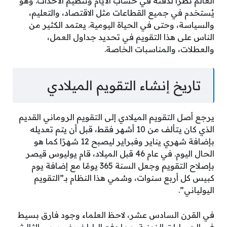
العالم نظرًا لدقته في حساب الأيام وتنظيم الأحداث. وهو
يُستخدم في جميع القطاعات مثل الاقتصاد، والتعليم،
والسياسة، وحتى في الحياة اليومية. يعتمد الكثير من
الناس على هذا التقويم في تحديد جداول العمل،
والعطلات، والمناسبات الخاصة.
تاريخ إنشاء التقويم الميلادي
يرجع أصل التقويم الميلادي إلى التقويم الروماني القديم
الذي كان يتألف من 10 أشهر فقط، قبل أن يتم تعديله
بإضافة شهري يناير وفبراير ليصبح 12 شهرًا كما هو
الحال اليوم. في عام 46 قبل الميلاد، قام يوليوس قيصر
بإصلاح التقويم وجعل السنة 365 يومًا مع إضافة يوم
كبيس كل أربع سنوات، وسُمي هذا النظام بـ”التقويم
اليولياني”.
في القرن السادس عشر، لاحظ العلماء وجود فارق بسيط