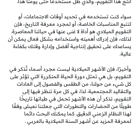
أنتج هذا التقويم، والذي ظل مستخدمًا حتى يومنا هذا.
سواء كنت تستخدمه في تحديد أوقات الاجتماعات، أو
لتتبع المناسبات الخاصة، أو لمجرد معرفة التاريخ، فإن
التقويم الميلادي هو أداة لا غنى عنها في حياتنا المعاصرة.
لذلك، فإن إدراك أهميته واستخدامه بشكل فعال يمكن أن
يساعدك على تحقيق إنتاجية أفضل وإدارة وقتك بكفاءة
عالية.
وأخيرًا، فإن الأشهر الميلادية ليست مجرد أسماء تُذكر في
التقويم، بل هي تمثل دورة الحياة المتكررة التي تؤثر على
كل شيء من حولنا، من الطقس والفصول إلى العادات
والتقاليد المجتمعية. لذا، في كل مرة تنظر فيها إلى
التقويم، تذكر أن هذه الأشهر تحمل في طياتها تاريخًا
طويلًا من الحضارات والتطورات التي جعلتنا نعيش وفقًا
لهذا النظام الزمني الدقيق. كما يمكنك البحث دائما
لمعرفة المزيد عن أشهر السنة الميلادية بالعربي .